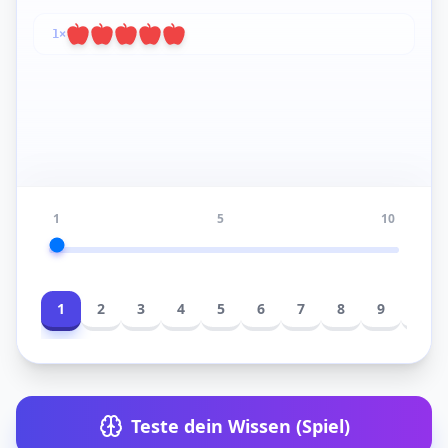
1
×
1
5
10
1
2
3
4
5
6
7
8
9
10
Teste dein Wissen (Spiel)