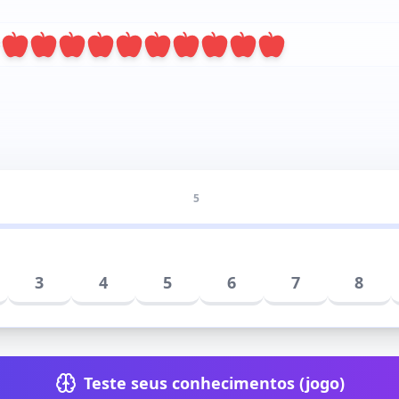
×
5
3
4
5
6
7
8
Teste seus conhecimentos (jogo)