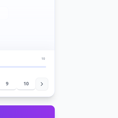
10
9
10